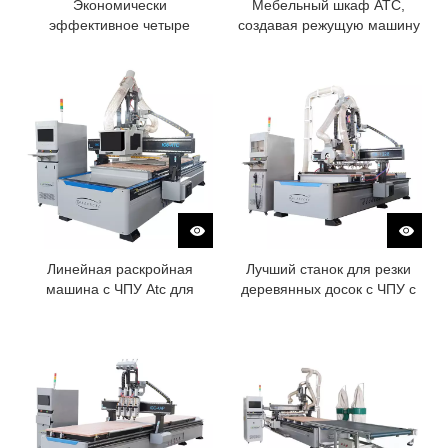
Экономически
Мебельный шкаф ATC,
эффективное четыре
создавая режущую машину
процесса шкафа
с бурением
изготовления режущей
машины
Линейная раскройная
Лучший станок для резки
машина с ЧПУ Atc для
деревянных досок с ЧПУ с
изготовления мебели
пильным полотном