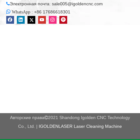
Электронная почта:
sale005@igoldencnc.com


:
+86 17686618301
WhatsApp
Авторские права
2021 Shandong Igolden CNC Technology

Co., Ltd. |
IGOLDENLASER Laser Cleaning Machine