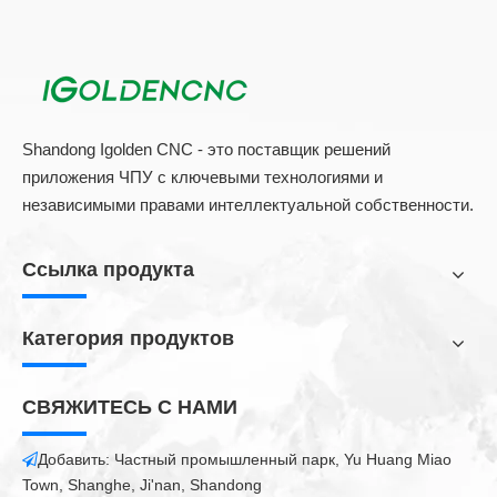
и адреса офиса
Волоконно -лазерная маркировка для металлического
материала раствора
2022 Лучшая машина с ЧПУ для изготовления шкафов
Shandong Igolden CNC - это поставщик решений
Дешевый шкаф для создания машины с ЧПУ для продажи
приложения ЧПУ с ключевыми технологиями и
Общий маршрутизатор с ЧПУ с сбоями УВД
независимыми правами интеллектуальной собственности.
ATC CNC -маршрутизатор
Нанесение для очистки лазерной машины
Ссылка продукта
Портативная машина для резки плазмы с ЧПУ Китай
Линейный принцип работы с CNC CNC
Категория продуктов
CNC маршрутизатор ATC для деревянной двери MDF
СВЯЖИТЕСЬ С НАМИ
Добавить: Частный промышленный парк, Yu Huang Miao

Town, Shanghe, Ji'nan, Shandong