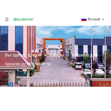
Pусский
Вы здесь:
Домой
»
Товары
»
Машина для
производства мебели