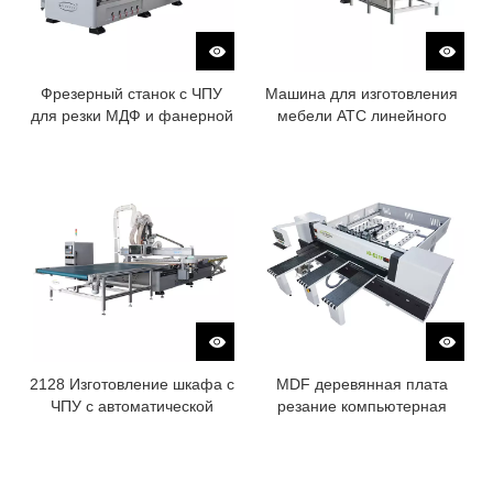
Фрезерный станок с ЧПУ
Машина для изготовления
для резки МДФ и фанерной
мебели ATC линейного
доски с двойной
типа с системой загрузки и
платформой
разгрузки
2128 Изготовление шкафа с
MDF деревянная плата
ЧПУ с автоматической
резание компьютерная
загрузкой и разгрузкой
панель пилы на столовой
пила