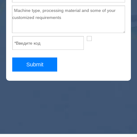
Станок с ЧПУ из твердой древесины
Недавние Посты
IGoldencnc Уведомление об изменении названия компании
и адреса офиса
Волоконно -лазерная маркировка для металлического
материала раствора
Submit
2022 Лучшая машина с ЧПУ для изготовления шкафов
Дешевый шкаф для создания машины с ЧПУ для продажи
Общий маршрутизатор с ЧПУ с сбоями УВД
ATC CNC -маршрутизатор
Нанесение для очистки лазерной машины
Портативная машина для резки плазмы с ЧПУ Китай
Линейный принцип работы с CNC CNC
CNC маршрутизатор ATC для деревянной двери MDF