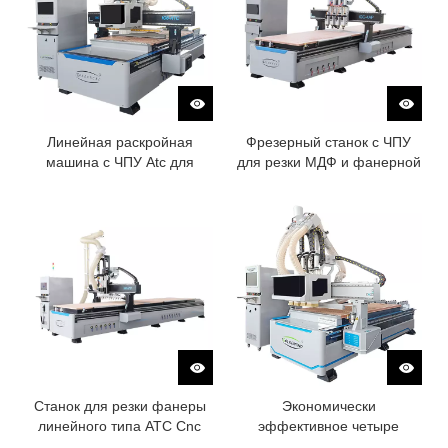
Линейная раскройная
Фрезерный станок с ЧПУ
машина с ЧПУ Atc для
для резки МДФ и фанерной
изготовления мебели
доски с двойной
платформой
Станок для резки фанеры
Экономически
линейного типа ATC Cnc
эффективное четыре
Router Cnc
процесса шкафа