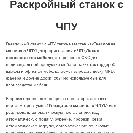
Раскройный станок с
ЧПУ
Гнездочный станок с ЧПУ также известен как
Гнездовая
машина с ЧПУ
Центр приложений с ЧПУ,
Линия
производства мебели
, это решение CNC для
индивидуальной продукции мебели, таких как гардероб,
шкафы и офисная мебель, может вырезать доску MFD,
фанера и другие доски, обычно используемые для
производства мебели.
В производственном процессе оператор так же как
портенметров, умный
Гнездовые машины с ЧПУ
Может
реализовать автоматическую пастав штрих-код,
автоматическую подачу, бурение, прорези, резка,
автоматическое загрузку, автоматические поисковые
процессы для резки бокового отверстия, слот на спине,