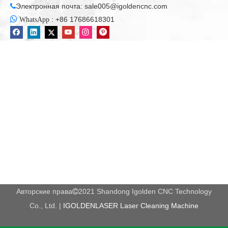
Электронная почта:
sale005@igoldencnc.com


:
+86 17686618301
WhatsApp
Авторские права
2021 Shandong Igolden CNC Technology

Co., Ltd. |
IGOLDENLASER Laser Cleaning Machine