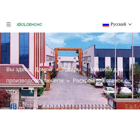
Pусский
Вы здесь:
Домой
»
Товары
»
Машина для
производства мебели
»
Раскройный станок с
ЧПУ