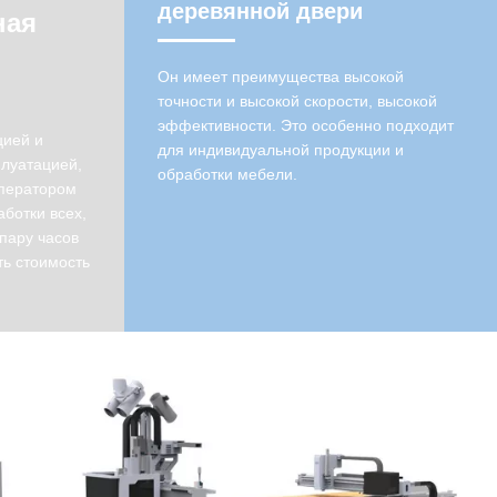
деревянной двери
ная
Он имеет преимущества высокой
точности и высокой скорости, высокой
эффективности. Это особенно подходит
цией и
для индивидуальной продукции и
плуатацией,
обработки мебели.
оператором
аботки всех,
пару часов
ть стоимость