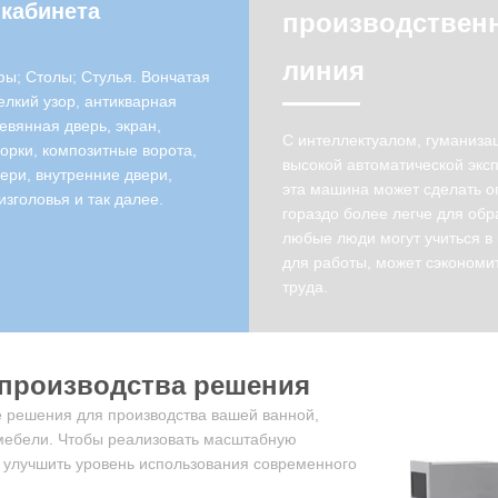
кабинета
производствен
линия
ы; Столы; Стулья. Вончатая
елкий узор, антикварная
евянная дверь, экран,
С интеллектуалом, гуманиза
орки, композитные ворота,
высокой автоматической экс
ри, внутренние двери,
эта машина может сделать 
изголовья и так далее.
гораздо более легче для обр
любые люди могут учиться в 
для работы, может сэкономи
труда.
производства решения
решения для производства вашей ванной,
мебели. Чтобы реализовать масштабную
 улучшить уровень использования современного