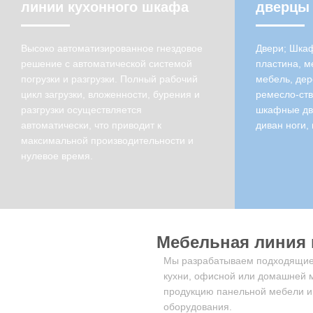
линии кухонного шкафа
дверцы 
Высоко автоматизированное гнездовое
Двери; Шкаф
решение с автоматической системой
пластина, м
погрузки и разгрузки. Полный рабочий
мебель, дер
цикл загрузки, вложенности, бурения и
ремесло-ств
разгрузки осуществляется
шкафные две
автоматически, что приводит к
диван ноги, 
максимальной производительности и
нулевое время.
Мебельная линия 
Мы разрабатываем подходящие 
кухни, офисной или домашней 
продукцию панельной мебели и
оборудования.