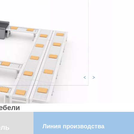
ебели
Линия производства
ель