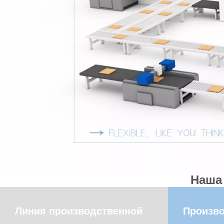
Наша
Линия производственной
Произво