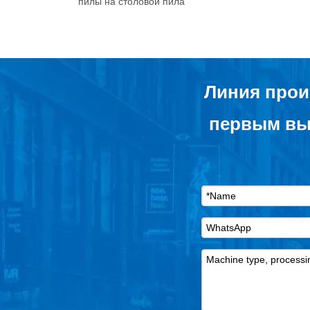
пилы на столовой пила
Линия прои
первым вы