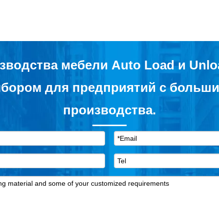
зводства мебели Auto Load и Unlo
бором для предприятий с больш
производства.