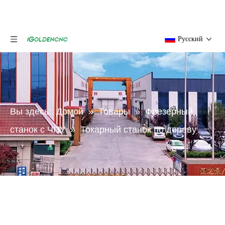
Pусский
Вы здесь:
Домой
»
Товары
»
Фрезерный
станок с ЧПУ
»
Токарный станок по дереву