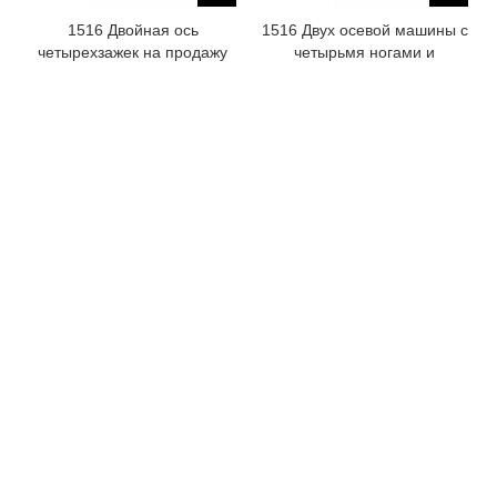
1516 Двойная ось
1516 Двух осевой машины с
четырехзажек на продажу
четырьмя ногами и
гравировкой
Все продукты
Машина для производства мебели
Линия по производству мебели
Шкаф делает машину
Деревянная дверь делает машину
Раскройный станок с ЧПУ