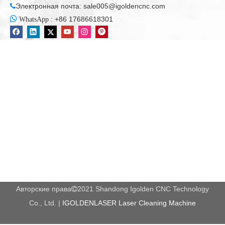
Электронная почта:
sale005@igoldencnc.com


:
+86 17686618301
WhatsApp
Авторские права
2021 Shandong Igolden CNC Technology

Co., Ltd. |
IGOLDENLASER Laser Cleaning Machine