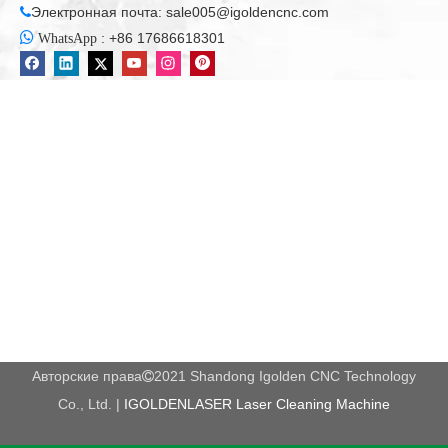
Электронная почта:
sale005@igoldencnc.com


:
+86 17686618301
WhatsApp
Авторские права
2021 Shandong Igolden CNC Technology

Co., Ltd. |
IGOLDENLASER Laser Cleaning Machine