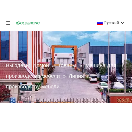
Pусский
Вы здесь:
Домой
»
Товары
»
Машина для
производства мебели
»
Линия по
производству мебели