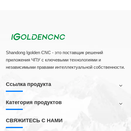
Shandong Igolden CNC - это поставщик решений
приложения ЧПУ с ключевыми технологиями и
независимыми правами интеллектуальной собственности.
Деревянная буровая машина Описание
1. Численное управление боковым бурением
Ссылка продукта
является экономичным и практичным и практичным
оборудованием для горизонтального отверстия для
Категория продуктов
горизонтального отверстия, в сочетании с
открывающейся машиной с ЧПУ с образованием
линии производства мебели экономической пластины,
СВЯЖИТЕСЬ С НАМИ
идеальный заменитель традиционной нажимной пилы