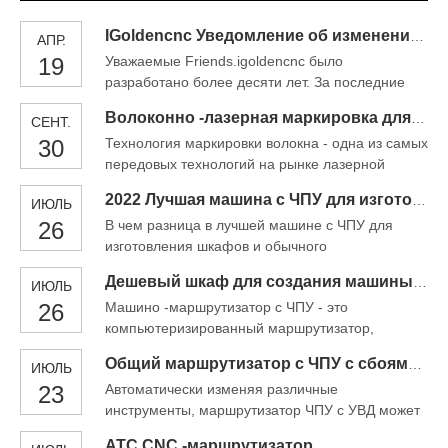
IGoldencnc Уведомление об изменении названия компании и адреса офиса
АПР.
19
Уважаемые Friends.igoldencnc было
разработано более десяти лет. За последние
десять лет мы испытали трудности и трудности
Волоконно -лазерная маркировка для металлического материала раствора
СЕНТ.
и выросли из нескольких десятков людей сотням
30
Технология маркировки волокна - одна из самых
людей, спасибо за вашу поддержку. С
передовых технологий на рынке лазерной
консультирующимся развитием и расширением
маркировки. Hispeed Laser Marking Machines
бизнеса iGoldencnc
2022 Лучшая машина с ЧПУ для изготовления шкафов
ИЮЛЬ
принимают низкий уровень обслуживания
26
В чем разница в лучшей машине с ЧПУ для
твердого лазерного источника. Благодаря
изготовления шкафов и обычного
эффективной системе охлаждения, она
маршрутизатора ЧПУ? 1, загрузка и разгрузка:
приобрела большую популярность среди
Дешевый шкаф для создания машины с ЧПУ для продажи
ИЮЛЬ
нормальный маршрутизатор с ЧПУ не имеет
существующих решений для лазерной
26
Машино -маршрутизатор с ЧПУ - это
таблицы загрузки и разгрузки, загрузка и
маркировки.
компьютеризированный маршрутизатор,
разгрузка сэкономит работникам время2,
управляемый фрезерованием/поворотным
скорость обработки: нормальный CNC
Общий маршрутизатор с ЧПУ с сбоями УВД
ИЮЛЬ
фрезерным/поворотным маршрутизатором.
-маршрутизатор не нужен большой диапазон
23
Автоматически изменяя различные
Машина для изготовления кухонного шкафа -
резки, t
инструменты, маршрутизатор ЧПУ с УВД может
это высокий точный, быстрый и очень
завершить несколько и сложных процессов при
повторяющийся производственный центр. Это .
ATC CNC -маршрутизатор