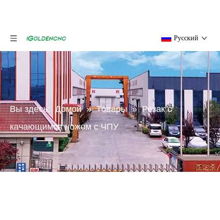
Pусский
Вы здесь:
Домой
»
Товары
»
Резак с
качающимся ножом с ЧПУ