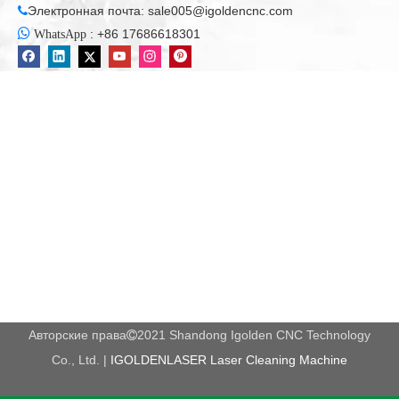
Электронная почта:
sale005@igoldencnc.com


:
+86 17686618301
WhatsApp
Авторские права
2021 Shandong Igolden CNC Technology

Co., Ltd. |
IGOLDENLASER Laser Cleaning Machine