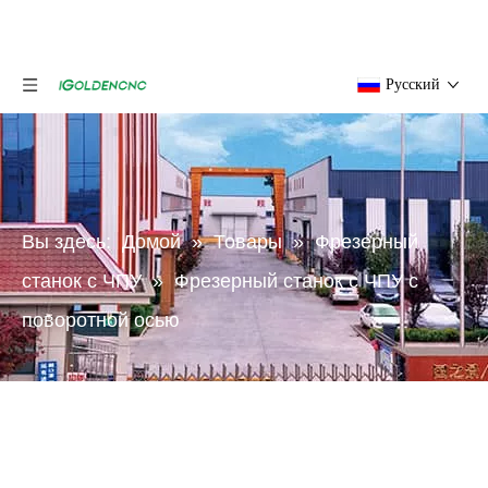
Pусский
Вы здесь:
Домой
»
Товары
»
Фрезерный
станок с ЧПУ
»
Фрезерный станок с ЧПУ с
поворотной осью