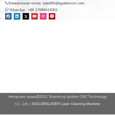
Электронная почта:
sale005@igoldencnc.com


:
+86 17686618301
WhatsApp
Авторские права
2021 Shandong Igolden CNC Technology

Co., Ltd. |
IGOLDENLASER Laser Cleaning Machine