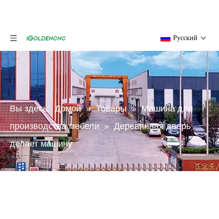
Pусский
Вы здесь:
Домой
»
Товары
»
Машина для
производства мебели
»
Деревянная дверь
делает машину