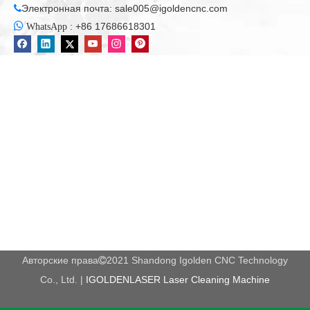
Электронная почта:
sale005@igoldencnc.com


:
+86 17686618301
WhatsApp
Авторские права
2021 Shandong Igolden CNC Technology

Co., Ltd. |
IGOLDENLASER Laser Cleaning Machine