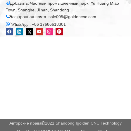
ремесло вентиляторы, столы, стулья, и т. Д. Цилиндрическая
резьба дерева, 3D резьба фото и т. Д.
2. Рекламная промышленность:
Рекламные знаки и
логотипы, декоративные изделия, древесины, джинс средней
плотности, бамбук, пластик, ПВХ, акрил, металл, камень и
др.
3. Художественная промышленность:
Резьба
персонажей, вырезание персонажей и резка, известный
бренд, небольшая подарка для подарка, сувенир, резьба
различных декоративных букв, небольшие окна, заборы,
фигуры на стенах и т. Д.
4. Модель делая:
Гравировальные металлические формы,
такие как медь, алюминий и железо, а также не
металлические формы, такие как мрамор, песчаник,
пластиковые пластины, трубы из ПВХ и деревянные панели.
5. Прочие отрасли:
Гравировальная машина с ЧПУ может
выгравировать все виды больших рельефов и теней, которые
широко используются в промышленности по подаче
ремесла.