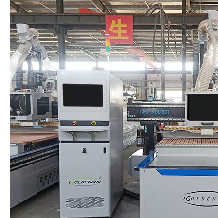
изменяющихся инструментов ЧПУ
Деревообрабатывающий маршрутизатор:
Оснащен 12 линейными инструментами журналов, он может
сохранить время изменения инструмента и улучшить
эффективность обработки.
Принимая тайваньскую систему Baoyuan с ручкой, она имеет
характеристики хорошей совместимости и удобной
эксплуатации.
Таблица альтсорбирования вакуума, разделенная на 7 зон
для адсорбции, сильная адсорбция, без подпускной платы
во время обработки;
Оснащен мягким и твердым пределом, он имеет
особенности высокой безопасности обработки.