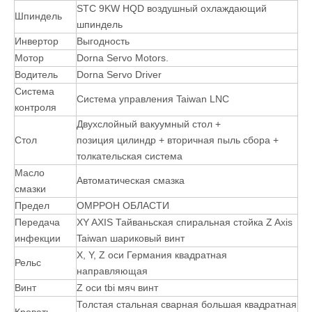
Машина маршрутизатора ATC CNC оснащена шпинделем с
воздушным охлаждением 9,0 кВт, а доступны два метода
изменения инструмента: линейный изменение инструмента
и изменение инструмента диска. Обычно используется в
сочетании с маркировки машин и автоматической загрузкой и
разгрузкой платформ.
Линейный ATC CNC Wood Mar Router Parameter:
Модель
1325 гнездовой машины с ЧПУ
Рабочая
1300 * 2500 мм
область
STC 9KW HQD воздушный охлаждающий
Шпиндель
шпиндель
Инвертор
Выгодность
Мотор
Dorna Servo Motors.
Водитель
Dorna Servo Driver
Система
Система управления Taiwan LNC