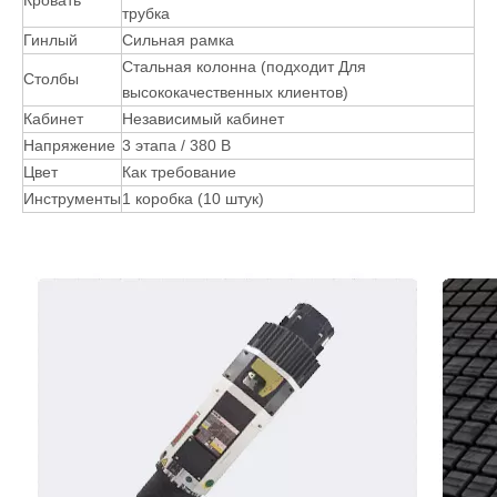
контроля
Двухслойный вакуумный стол +
Стол
позиция цилиндр + вторичная пыль сбора +
толкательская система
Масло
Автоматическая смазка
смазки
Предел
ОМРРОН ОБЛАСТИ
Передача
XY AXIS Тайваньская спиральная стойка Z Axis
инфекции
Taiwan шариковый винт
X, Y, Z оси Германия квадратная
Рельс
направляющая
Винт
Z оси tbi мяч винт
Толстая стальная сварная большая квадратная
Кровать
трубка
Гинлый
Сильная рамка
Стальная колонна (подходит Для
Столбы
высококачественных клиентов)
Кабинет
Независимый кабинет
Напряжение
3 этапа / 380 В