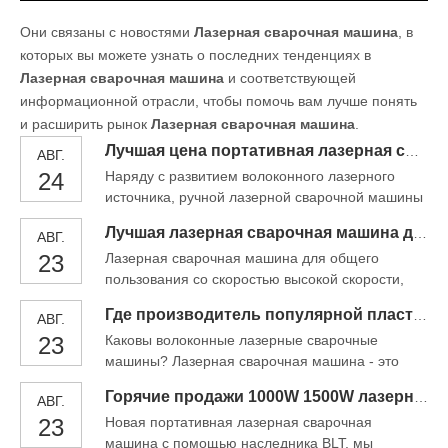
Они связаны с новостями
Лазерная сварочная машина
, в
которых вы можете узнать о последних тенденциях в
Лазерная сварочная машина
и соответствующей
информационной отрасли, чтобы помочь вам лучше понять
и расширить рынок
Лазерная сварочная машина
.
Лучшая цена портативная лазерная сварочная машина
АВГ.
24
Наряду с развитием волоконного лазерного
источника, ручной лазерной сварочной машины
широко использовался и изменил рынок
Лучшая лазерная сварочная машина для продажи металлов для продажи
АВГ.
промышленного сварока, что сделало его
23
Лазерная сварочная машина для общего
намного простым для разных углов и обработки
пользования со скоростью высокой скорости,
сварки, таких как складка, сварка сварки, сварка
низкой стоимости, хорошей сварочной
T-профиля, внутренняя / внешняя сварка
Где производитель популярной пластмасляной лазерной сварочной машины?
АВГ.
производительности, небольшой зоны
Угловая сварка
23
Каковы волоконные лазерные сварочные
воздействия на тепло и небольшая
машины? Лазерная сварочная машина - это
деформация. Это машина легко для операций,
технология сварки, используемой для создания
людям может научиться использовать его очень
Горячие продажи 1000W 1500W лазерная сварочная машина для ювелирных изделий
АВГ.
прочного соединения между несколькими
быстро. Лазерные сварочные подвиги. очень
23
Новая портативная лазерная сварочная
металлическими компонентами с волокном
высокая плотность энергии PR
машина с помощью наследника BLT, мы
лазером. Волоконно-лазер производит луч