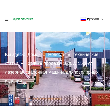
Pусский
Вы здесь:
Домой
»
Новости
»
Технические
статьи
»
Горячие продажи 1000W 1500W
лазерная сварочная машина для ювелирных
изделий