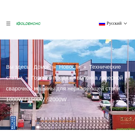
Pусский
Вы здесь:
Домой
»
Новости
»
Технические
статьи
»
Горячие продажи волокна лазерной
сварочной машины для нержавеющей стали
1000W / 1500W / 2000W