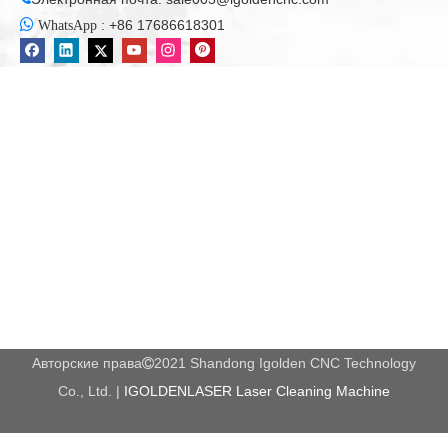
другие металлические и сплава, а также купер-латунь, купер-

:
+86 17686618301
WhatsApp
титановый, никель-купер, купер-титановый и многие другие
гетерогенные металлы.
Автоматизированная лазерная сварочная машина
Можно
легко реализовать адаптацию сварки, сварочной сварки и
сварочной сварки швы различной длины и позиции.
Особенно в сварке тонких пластин из нержавеющей стали,
железных пластин, алюминиевых пластин и других
металлических материалов, он имеет характеристики
скорости быстрой сварки, хорошего эффекта поверхности,
глубины большого проникновения и небольшой
термоустойчивой зоны.
Параметры машины
Авторские права
2021 Shandong Igolden CNC Technology

Co., Ltd. |
IGOLDENLASER Laser Cleaning Machine
Технический индекс
Технические характеристики
IgWL-AW-
IgWL-AW-
IgWL-AW-
Модель