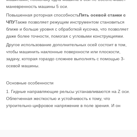
маневренность машины 5 оси.
Повышенная роторная способность
Пять осевой станки с
ЧПУ
Также позволяет режущим инструментом становиться
ближе и больше уровня с обработкой кусочка, что позволяет
даже более точности, помогая с угловыми конструкциями.
Другое использование дополнительных осей состоит в том,
чтобы машинить наклонные поверхности или плоскости,
задачу, которая гораздо сложнее выполнять с помощью 3-
осевой машины.
Основные особенности
1. Гидные направляющие рельсы устанавливаются на Z оси.
Облегченная жесткостью и устойчивость к тому, что
утроительно-цифровое напряжение в поле зрения. И он
оснащен двумя пневматическими счетчиками счетчика
баланса, который обеспечивает высокую точность и
устойчивость.
2. Ход оси Z составляет от 800 до 2200 мм, который