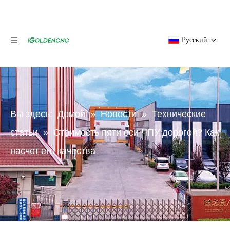
Pусский
Вы здесь:
Домой
»
Новости
»
Технические
статьи
»
Стоимость пяти оси ЧПУ дорогой? Как
насчет его качества