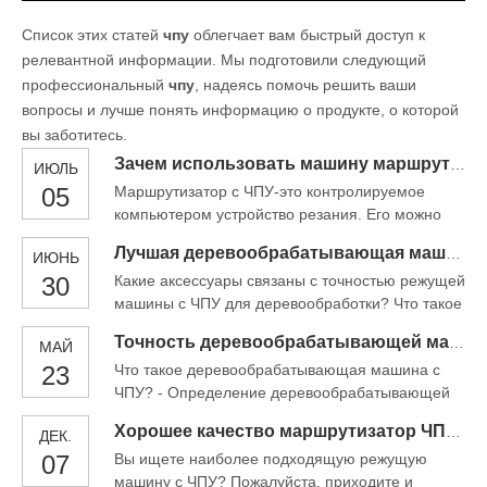
Список этих статей
чпу
облегчает вам быстрый доступ к
релевантной информации. Мы подготовили следующий
профессиональный
чпу
, надеясь помочь решить ваши
вопросы и лучше понять информацию о продукте, о которой
вы заботитесь.
Зачем использовать машину маршрутизатора 1325 деревянных с ЧПУ
ИЮЛЬ
05
Маршрутизатор с ЧПУ-это контролируемое
компьютером устройство резания. Его можно
использовать для большого ассортимента таких
Лучшая деревообрабатывающая машина с ЧПУ 2022
ИЮНЬ
материалов, как резание древесины, резка MDF,
30
Какие аксессуары связаны с точностью режущей
резка пластмассы, фрезерование пен и резки
машины с ЧПУ для деревообработки? Что такое
металлов. По сравнению с маршрутизатором
режущая машина с ЧПУ для дерево? -
вручную, 1325 Wood CNC Machinecan Cut на
Точность деревообрабатывающей машины с ЧПУ
МАЙ
Определение деревообрабатывающей машины
значительно более высокой скорости, сделайте
23
Что такое деревообрабатывающая машина с
с ЧПУ - это тип автоматического деревянного
ЧПУ? - Определение деревообрабатывающей
маршрутизатора с ЧПУ для интеллектуального
машины с ЧПУ - это тип автоматического
2D и 3D -маршрутизации, резки, резьбы,
Хорошее качество маршрутизатор ЧПУ ЧПУ Цена машины резки CNC цена в Китае
ДЕК.
деревянного маршрутизатора с ЧПУ для
бурения, канавки или фрезерования на
07
Вы ищете наиболее подходящую режущую
интеллектуального 2D и 3D -маршрутизации,
машину с ЧПУ? Пожалуйста, приходите и
резки, резьбы, бурения, канавки или