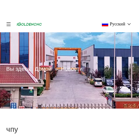
Pусский
Вы здесь:
Домой
»
Новости
чпу