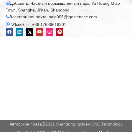
Добавить: Частный промышленный парк, Yu Huang Miao

Town, Shanghe, Ji'nan, Shandong
Электронная почта:
sale005@igoldencnc.com


:
+86 17686618301
WhatsApp
Авторские права
2021 Shandong Igolden CNC Technology
