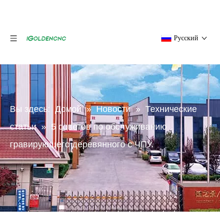
Pусский
Вы здесь:
Домой
»
Новости
»
Технические
статьи
»
5 советов по обслуживанию
гравирующего деревянного с ЧПУ.