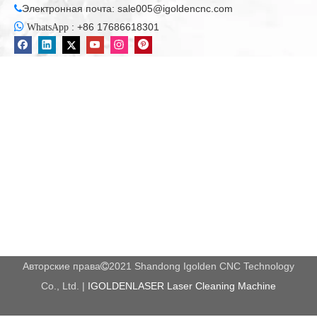
Электронная почта:
sale005@igoldencnc.com


:
+86 17686618301
WhatsApp
Авторские права
2021 Shandong Igolden CNC Technology

Co., Ltd. |
IGOLDENLASER Laser Cleaning Machine