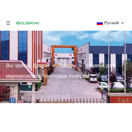
Pусский
Вы здесь:
Домой
»
Товары
»
машина для
маркировки волоконным лазером