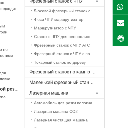
Фрезерный станок с ЧПУ
гко
 подходит
5-осевой фрезерный станок с ЧПУ
4 оси ЧПУ маршрутизатор
ным
Маршрутизатор с ЧПУ
трии
Станок с ЧПУ для пенополистирола
жет
Фрезерный станок с ЧПУ ATC
о не
Фрезерный станок с ЧПУ с поворотной осью
чеством
Токарный станок по дереву
Фрезерный станок по камню с ЧПУ
для
ловке.
Маленький фрезерный станок с ЧПУ
 лазерной
Металлический лазерный режущий металлов металлический лазерный станок для лазерной резки цена
Лазерная машина
ких
Автомобиль для резки волокна
рубежом.
Лазерная машина CO2
Лазерная чистящая машина