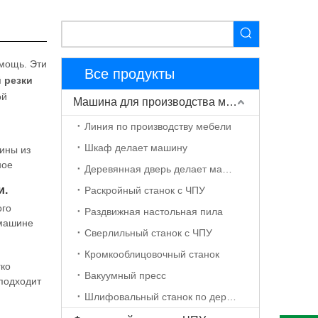
омощь. Эти
Все продукты
 резки
ой
Машина для производства мебели
Линия по производству мебели
Шкаф делает машину
ины из
ное
Деревянная дверь делает машину
тая
и.
Раскройный станок с ЧПУ
ого
Раздвижная настольная пила
 машине
Сверлильный станок с ЧПУ
ормы.
Кромкооблицовочный станок
гко
Вакуумный пресс
 подходит
Шлифовальный станок по дереву с ЧПУ