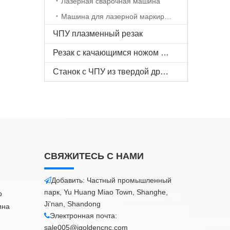
Лазерная сварочная машина
Машина для лазерной маркировки
ЧПУ плазменный резак
Резак с качающимся ножом с ЧПУ
Станок с ЧПУ из твердой древесины
СВЯЖИТЕСЬ С НАМИ
Добавить: Частный промышленный

парк, Yu Huang Miao Town, Shanghe,
р
Ji'nan, Shandong
ина
Электронная почта:

sale005@igoldencnc.com