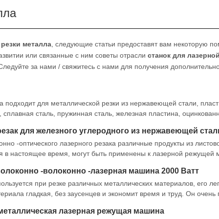
лла
 резки металла
, следующие статьи предоставят вам некоторую п
развитии или связанные с ним советы отрасли
станок для лазерной
ледуйте за нами / свяжитесь с нами для получения дополнительн
а подходит для металлической резки из нержавеющей стали, пласт
ь, сплавная сталь, пружинная сталь, железная пластина, оцинкован
пластина, медный лист, латунный лист, бронзовая пластина , Золо
резак для железного углеродного из нержавеющей стал
 пластина,
онно -оптического лазерного резака различные продукты из листов
я в настоящее время, могут быть применены к лазерной режущей
 промышленных металлов различной толщины практически любой ф
локонно -волоконно -лазерная машина 2000 Ватт
льзуется при резке различных металлических материалов, его ле
риала гладкая, без заусенцев и экономит время и труд. Он очень
 эффективностью. Новый дизайн выглядит более компактным и NE
металлическая лазерная режущая машина