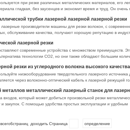
льзуется при резке различных металлических материалов, его ле
риала гладкая, без заусенцев и экономит время и труд. Он очень
 эффективностью. Новый дизайн выглядит более компактным и NE
аллической трубки лазерной лазерной лазерной резки
ые лазерные производители машины для резки волокон, с современ
ых, обслуживание качества, получают хорошую репутацию в индус
наменитого винтового руководства, Panasonic Servo и Drive, он мо
ческой лазерной резки
ность.
оставляют современные устройства с множеством преимуществ. Эт
ьтернатива технологии CO2, но они также обладают большим коли
ва значительным запасом и повышение его качества. ВОЛОКНО
ерной резки из углеродного волокна высокого качества
ользуйте низкооборудование твердотельного лазерного источника 
вляется через волоконно-оптический кабель к лазерной режущей го
уча, адаптированной для резки металла. Наша углеродное волокна
а входов, который может добиться произвольной резки металличес
у и закупок. С помощью удобства простых эксплуатации и удобным
лазерного резака широко приветствует пользователями дома и за 
всего6страниц доходить Страница
определение