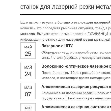
станок для лазерной резки мета
Если вы хотите узнать больше о
станок для лазерной
новости - это последняя рыночная ситуация, тренд в 
металла
. Выпускаются новые новости о ГУАНЬЯНЦИ. С
информации о
станок для лазерной резки металла
!
Лазерное с ЧПУ
МАЙ
25
Оборудование для лазерной резки волокн
мягкой стали (трубка), углеродистая стал
железо, оцинкованный лист, алюминиевая 
Волоконно -оптическое лазерное 
МАЙ
тарелка, серебряная пластина, титановая
24
После более чем 10 лет разработки волок
металла, в настоящее время находящиес
1000W, могут сократить широкий спектр
Алюминиевая лазерная режущая во
МАЙ
Быстрый, чистый, точный и адаптировать
07
Алюминиевый лазерный резак широко испо
поддерживать. Поверхность режущего мате
для обработки точных деталей с высокой
Алюминиевая лазерная листовая 
АПР.