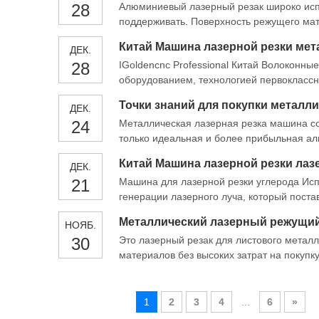
28
Алюминиевый лазерный резак широко испо
поддерживать. Поверхность режущего мате
для обработки точных деталей с высокой
Китай Машина лазерной резки мет
ДЕК.
28
IGoldencnc Professional Китай Волоконн
оборудованием, технологией первоклассн
лазерного оборудования. Упитен Тайвань з
Точки знаний для покупки металли
ДЕК.
значительно улучшить рабочую эффектив
24
Металлическая лазерная резка машина с
только идеальная и более прибыльная ал
плюсов, таких как улучшение производст
Китай Машина лазерной резки лаз
ДЕК.
21
Машина для лазерной резки углерода Исп
генерации лазерного луча, который поста
Это волокна передает лучу с качеством л
НОЯБ.
резки
30
Это лазерный резак для листового металл
материалов без высоких затрат на покупк
использованием этот тип металлического 
Если вам нужно просто
1
2
3
4
...
6
»