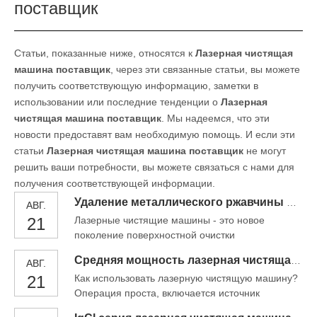
поставщик
Статьи, показанные ниже, относятся к
Лазерная чистящая
машина поставщик
, через эти связанные статьи, вы можете
получить соответствующую информацию, заметки в
использовании или последние тенденции о
Лазерная
чистящая машина поставщик
. Мы надеемся, что эти
новости предоставят вам необходимую помощь. И если эти
статьи
Лазерная чистящая машина поставщик
не могут
решить ваши потребности, вы можете связаться с нами для
получения соответствующей информации.
Удаление металлического ржавчины ручной волоконной лазерной чистящей машины 1000W
АВГ.
21
Лазерные чистящие машины - это новое
поколение поверхностной очистки
высокотехнологичных продуктов. Возможность
Средняя мощность лазерная чистящая машина Китай
АВГ.
установки, манипулирования и автоматизации.
21
Как использовать лазерную чистящую машину?
Впростая операция, доступ к власти, открытое
Операция проста, включается источник
оборудование, вы можете проводить
питания, включите оборудование, может
химические реактивы, без медиа, нет пыли, без