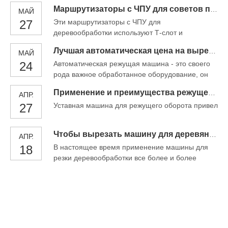
работы на машине SA
какие факторы влияют на точность машины для
Маршрутизаторы с ЧПУ для советов по техническому обслуживанию деревообработки
МАЙ
резания древесины? Так ты
27
Эти маршрутизаторы с ЧПУ для
деревообработки используют Т-слот и
вакуумный комбинированный рабочий стол,
Лучшая автоматическая цена на вырезку дерева
МАЙ
который более способствует обработке
24
Автоматическая режущая машина - это своего
различных материалов и очень полезен для
рода важное обработанное оборудование, он
повышения эффективности работы. Рабочий
очень важен в обработке, с мощными
стол с Т-слотом может фиксировать пластины с
Применение и преимущества режущей буровой машины
АПР.
функциями и высокой эффективностью
небольшим размером или венойкой, а
27
Уставная машина для режущего оборота привел
обработки. Он обычно используется на
вакуумный таблица может использовать
основных мебельных заводах, так что вы знаете,
вакуумный адсор
какие факторы влияют на точность машины для
Чтобы вырезать машину для деревянной машины четырехпроцессной резки с ЧПУ
АПР.
резания древесины? Так ты
18
В настоящее время применение машины для
резки деревообработки все более и более
обширно. В качестве сложного механического
оборудования, деревообрабатывающая
режущая машина имеет много мер
предосторожности в эксплуатации и
техническом обслуживании. Сегодня Igoldencnc
Company представит некоторые меры