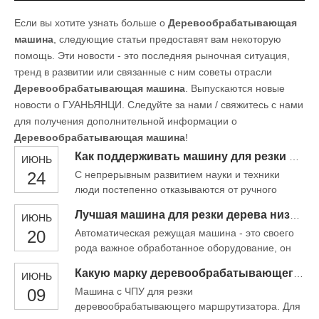
Если вы хотите узнать больше о
Деревообрабатывающая
машина
, следующие статьи предоставят вам некоторую
помощь. Эти новости - это последняя рыночная ситуация,
тренд в развитии или связанные с ним советы отрасли
Деревообрабатывающая машина
. Выпускаются новые
новости о ГУАНЬЯНЦИ. Следуйте за нами / свяжитесь с нами
для получения дополнительной информации о
Деревообрабатывающая машина
!
Как поддерживать машину для резки с ЧПУ?
ИЮНЬ
24
С непрерывным развитием науки и техники
люди постепенно отказываются от ручного
оборудования для резки и выбирают
Лучшая машина для резки дерева низкая цена
ИЮНЬ
деревообрабатывающие режущие машины для
20
Автоматическая режущая машина - это своего
индивидуального производства мебели, которые
рода важное обработанное оборудование, он
можно использовать в различных отраслях,
очень важен в обработке, с мощными
таких как деревянные двери и мебель.
Какую марку деревообрабатывающего маршрутизатора хороша и экономически эффективна?
ИЮНЬ
функциями и высокой эффективностью
09
Машина с ЧПУ для резки
обработки. Он обычно используется на
деревообрабатывающего маршрутизатора. Для
основных мебельных заводах, так что вы знаете,