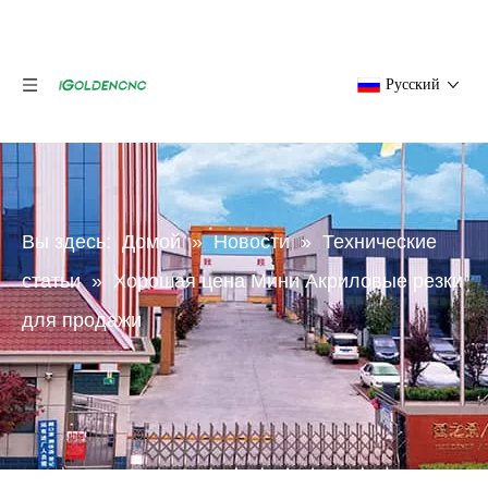
Pусский
Вы здесь:
Домой
»
Новости
»
Технические
статьи
»
Хорошая цена Мини Акриловые резки
для продажи