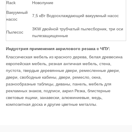
Rack
Новолуние
Вакуумный
7,5 кВт Водоохлаждающий вакуумный насос
насос
3KW двойной трубчатый пылесборник, три оси
Пылесос
пылезащищенные
Индустрия применения акрилового резака с ЧПУ:
Классическая мебель из красного дерева, белая древесина
европейская мебель, резная античная мебель, стена,
пустота, твердые деревянные двери, ремесленные двери,
двери, свободные кабины, двери, ремесло, окна,
разнообразные таблицы, диваны, панель, мебель для
рекламных знаков, подписи, акрил Резка, блистерные
световые ящики, занавески, алюминиевые, медь,
композитная доска и другие цветные металлы.
Обработка древесины: обработка различной мебели, таких
как двери, окна, шкаф, экран корабля деревянные двери и
так далее.