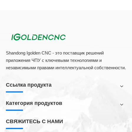
схемы (IC), электрические приборы, продукты
связи, санитарная посуда, инструменты,
аксессуары, ножи, очки и часы, ювелирные
изделия, автоматические детали, багажную
пряжку, кулинарные уход и другие отрасли.
предыдущий:
следующий:
УФ-маркировочные машины
Get a quick free quote