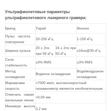
2. Гибкая и удобная операционная система:
гуманизированный процесс работы, стабильность работы
оборудования очень хорошая; Специальное программное
обеспечение для управления может быть совместимо с
AutoCAD, Coreldraw, Photoshop и другим программным
обеспечением; Может реализовать текстовые символы,
графики, изображения, штрих -коды, 2D -код, серийный
номер и другие автоматические хореографии и
модификацию; Поддержите PLT, PCX, DXF, BMP, JPG и
другие форматы файлов, могут напрямую использовать TTF
Word Stock.
Ультрафиолетовые параметры
ультрафиолетового лазерного гравера:
Бренд
Уарай
Инноиз
Пульс частота
20-200 кГц
1-150 кГц
повторения