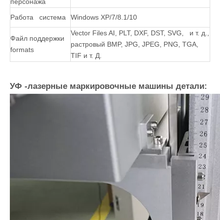
20 ± 2ns
16 ± 2ns при
Ширина пульса
≤16ns@30 кГц
при 50 кГц
50 кГц
Сила
≤3% RMS
≤3% RMS
стабильность
Метод
Вода/воздушное
Водяное охлаждение
охлаждения
охлаждение
Маркировка
<7000 мм/с, высокоскоростный
скорость
гальванометр является необязательным
Отмечать самая
<0,04 мм
маленькая линия
Минимум высота
0,2 мм
персонажа
Работа система
Windows XP/7/8.1/10
Vector Files AI, PLT, DXF, DST, SVG, и т. д.,
Файл поддержки
растровый BMP, JPG, JPEG, PNG, TGA,
formats
TIF и т. Д.