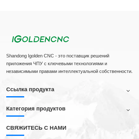
Наш Услуги
Мы предоставим руководство с простым устранением
неполадок машины, что поможет вам справиться с
общими проблемами на машине.
Мы предоставим много технической поддержки и
услуги после продажи онлайн, как подробные
технические инструкции и инструкции по установке.
Например, когда вы столкнетесь с проблемой
обслуживания, мы сделаем полное и подробное видео
процесса операции на основе проблемы, кажется, что
я на вашей стороне, чтобы вести вас, как решить
проблему.