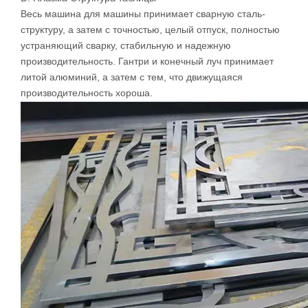
C. Мюльти-цветная ЖК-система с ЧПУ
Система управления независимо спроектирована и
разработана с оптимизированным программированием,
простым в изучении и эксплуатации.
D. Плазма Структура таблицы
Весь машина для машины принимает сварную сталь-
структуру, а затем с точностью, целый отпуск, полностью
устраняющий сварку, стабильную и надежную
производительность. Гантри и конечный луч принимает
литой алюминий, а затем с тем, что движущаяся
производительность хороша.