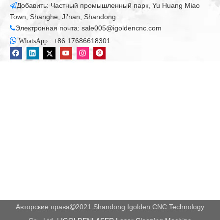
3-первые запасные части и техническая помощь
Наше большое количество запасов запасных частей
означает, что запасные детали будут доставлены вам,
как только вы будете востребованы. Получите
техническую помощь сразу по электронной почте или
телефону.
4 бесплатных учебных услуг
Мы настаиваем на практическом обучении для
клиентов на каждой проданной машине. Обучение
бесплатно, и мы будем сотрудничать с вами, чтобы
обеспечить комфортную работу с новой машиной.
Мы гордимся нашим опытом и образовательными
способностями для установки, правильного
поддержания и наиболее эффективного
использования машин igoldencnc.