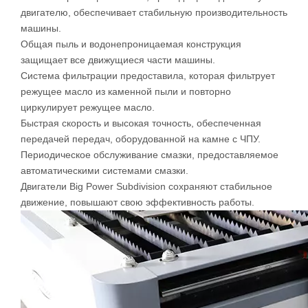
Особенности CNC Plasma Cutter для продажи
Китай
Плазменный резак с ЧПУ для продажи Китай
Принимает легкий структурный дизайн, структура имеет
хорошую жесткость, легкий вес и небольшую инерцию
движения.
Использование переключателя датчика качества,
повысить безопасность работы машины
Высокая жесткая структура каркаса может достичь
высокой скорости и высокой точности.
Точное перемещение оси Y, приводящее к двойному
двигателю, обеспечивает стабильную производительность
машины.
Общая пыль и водонепроницаемая конструкция
защищает все движущиеся части машины.
Система фильтрации предоставила, которая фильтрует
режущее масло из каменной пыли и повторно
циркулирует режущее масло.