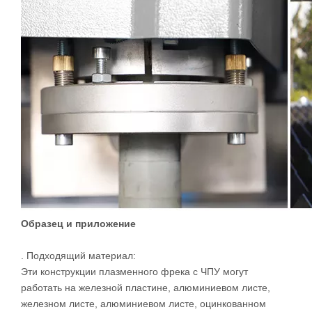
плазмы
: Питание, начальная консоль плазменной дуги и
плазменная факел. Блок питания плазменного резака
преобразует напряжение переменного тока в постоянное
напряжение постоянного тока, которое варьируется от
200 до 400 В постоянного тока. Напряжение постоянного
тока должно быть постоянным для поддержания
плазменной дуги в процессе резки. Система источника
питания также контролирует ток вывода на основе
количества, необходимой для сокращения определенных
типов и толщины материалов. Чем толще или жестче
заготовка, требуется больший выход электрического тока.