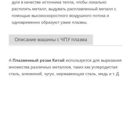
Запрос цены
Описание продукта
Плазменный резак с ЧПУ для продажи Китай
Обзор
Китайская машина для резки с ЧПУ
является новым
типом металлообработки для обработки металла
тепловой резки. Он использует вспомогательный газ и
высокоскоростной и высокотемпературной плазменной
дуги в качестве источника тепла, чтобы локально
растопить металл, выдувать расплавленный металл с
помощью высокоскоростного воздушного потока и
одновременно образуют узкие плазмы.
Описание машины с ЧПУ плазма