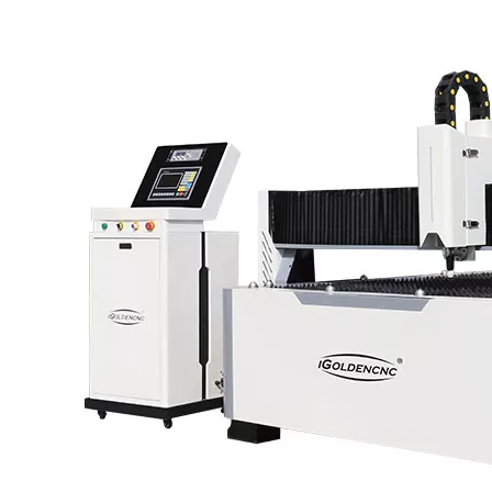
А
Плазменный резак Китай
используется для вырезания
множества различных металлов, таких как углеродистая
сталь, алюминий, чугун, нержавеющая сталь, медь и т. Д.