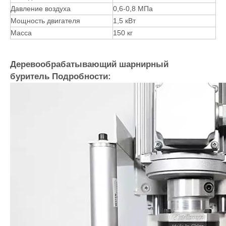
операцией является безопасным и экономией труда.
Параметр для деревообрабатывающего
шарнира по дереву.
Тип продукта
Одноположное петли
Диаметр сверления
≤35 мм
Глубина сверления
≤50 мм
Длина работы
≤1000 мм
Скорость вращения шпинделя
2840R / мин
Количество буровых
3 * 1.
шпинделей
Давление воздуха
0,6-0,8 МПа
Мощность двигателя
1,5 кВт
Масса
150 кг
Деревообрабатывающий шарнирный
буритель Подробности: