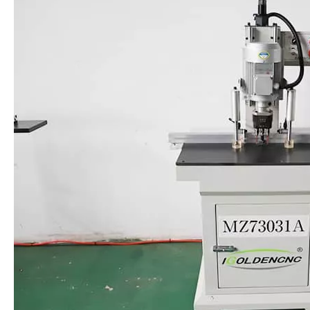
Описание товара
Один шарнир шарнир для головы Описание:
Однонакодное шарнирное управление в основном
используется для сверления петлей мебельных дверных
панелей. Он может работать независимо в разделах и может
просверлить пять шарниров одновременно. Широко
используется в бурении шкафных дверных панелей, шкафов,
дверных панелей офисной мебели и т. Д.