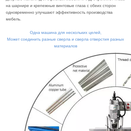
Деревообрабатывающие шарнирные бурения
детали:
Шарнирный буритель Заявление:
Ширпинг-сверла в основном используются для сверления
петлей мебельных дверных панелей, таких как дверные
панели гардероба, дверные двери, дверные кабинета,
дверные панели для офисных мебели и т. Д. Укропляет глаза
на шарнире и крепежные винтовые глаза с обеих сторон
одновременно улучшают эффективность производства
мебель.
Одна машина для нескольких целей,
Может соединить разные сверла и сверла отверстия разных
материалов