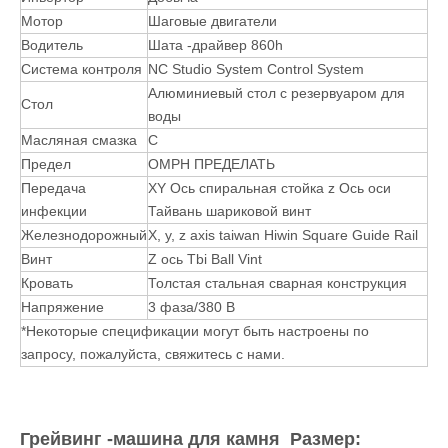
С водой и автоматической системой водоснабжения и
охлаждения.
Пыль -надежный и водонепроницаемый дизайн, лучше
защищать деталь для машины.
ПАРАМЕТРЫ ГРАВИТЕЛЬНОГО МАТЕЧЕСТВО
ГРАВИТЕЛЬНОГО машины с ЧПУ:
Рабочая область
1300*2500*500 мм
HQD 3/4.5/5,5/7,5 кВт веретенов для
Шпиндель
водяного охлаждения
Инвертор
Добыча
Мотор
Шаговые двигатели
Водитель
Шата -драйвер 860h
Система контроля
NC Studio System Control System
Алюминиевый стол с резервуаром для
Стол
воды
Масляная смазка
С