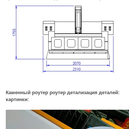
Предел
ОМРН ПРЕДЕЛАТЬ
Передача
XY Ось спиральная стойка z Ось оси
инфекции
Тайвань шариковой винт
Железнодорожный
X, y, z axis taiwan Hiwin Square Guide Rail
Винт
Z ось Tbi Ball Vint
Кровать
Толстая стальная сварная конструкция
Напряжение
3 фаза/380 В
*Некоторые спецификации могут быть настроены по
запросу, пожалуйста, свяжитесь с нами.
Грейвинг -машина для камня Размер: