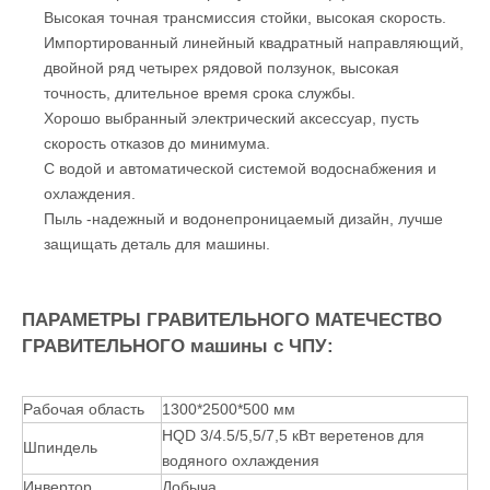
Гранитная гравировка Функции:
Каменное русло машины с ЧПУ приварены толстой
стеновой стальной трубкой, высокой температурной
обработкой, высокой жесткостью, прочностью подшипника
лучше.
Двойной шаговый моторный привод для оси Y, стабильно
движущийся.
Управление DSP с хорошей совместимостью с
программным обеспечением, подходит для Type3,
Artcam, Castmate, Ucanam.
Постоянный двигатель шпинделя 5,5 кВт мощность,
сильная прочность на резку, высокая эффективность.
Высокая точная трансмиссия стойки, высокая скорость.
Импортированный линейный квадратный направляющий,
двойной ряд четырех рядовой ползунок, высокая
точность, длительное время срока службы.
Хорошо выбранный электрический аксессуар, пусть
скорость отказов до минимума.