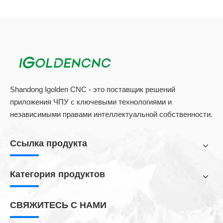
машину с мощностью 8000 Вт или даже выше.
Металлическая труба 2000 Вт-4000 Вт рекомендуется
для толщины между 5 мм-8 мм. Обычно 1000 Вт
нижней толщины достаточно для использования.
Следует отметить, что если вы купите металлическую
трубную лазерную режущую оболочку 6000 Вт, при
резке материалов с небольшой толщиной около 4 мм
вы можете уменьшить выходное увеличение до 2000
Shandong Igolden CNC - это поставщик решений
Вт для резки, что экономит энергию и экономит
приложения ЧПУ с ключевыми технологиями и
затраты.
независимыми правами интеллектуальной собственности.
3. Выберите в соответствии с послепродажной
службой.
Ссылка продукта
Общая стоимость металлической трубной лазерной
Категория продуктов
резинки варьируется от сотен тысяч до миллиона, и
сбои неизбежно произойдут во время использования.
Перед покупкой у вас должно быть более подробное
СВЯЖИТЕСЬ С НАМИ
понимание процесса послепродажных задержек,
чтобы избежать задержек в производстве из-за