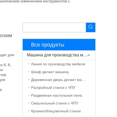
матическим изменением инструментов с
еским
Все продукты
одит для
Машина для производства мебели
Линия по производству мебели
 6, 8,
ми
Шкаф делает машину
тов.
для
Деревянная дверь делает машину
я
Раскройный станок с ЧПУ
я
Раздвижная настольная пила
Сверлильный станок с ЧПУ
Кромкооблицовочный станок