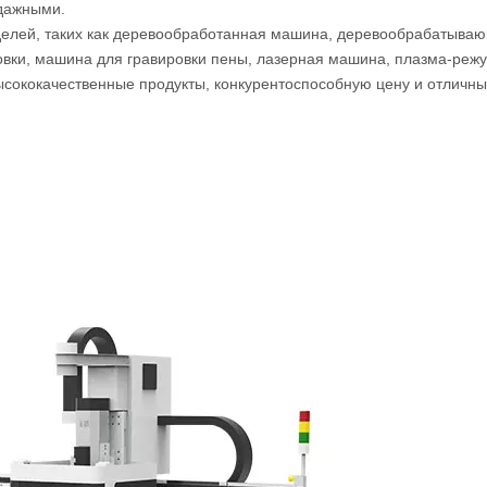
одажными.
оделей, таких как деревообработанная машина, деревообрабатыва
овки, машина для гравировки пены, лазерная машина, плазма-реж
ысококачественные продукты, конкурентоспособную цену и отличн