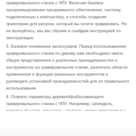
гравировального станка с ЧПУ. Включая базовое
программирование программного обеспечения, систему,
подключенную к компьютеру, и способы создания
траектории для рисунка, который вы хотите гравировать. Но
не волнуйтесь, мы вас обучим и снабдим инструкцией по
эксплуатации.
3. Базовое понимание аксессуаров. Перед использованием
гравировального станка по дереву нам необходимо иметь
общее представление о различных принадлежностях и
инструментах на гравировальном станке, различать области
применения и функции различных инструментов и
руководить установкой принадлежностей для их правильного
использования.
4. Освоить параметры деревообрабатывающего
гравировального станка с ЧПУ. Например, шпиндель,
вакуумный насос, мощность, скорость, марка двигателя и т.
Д. Поймите основные функции гравировального станка и
основные функции каждой части принадлежностей. Кроме
того, нам необходимо изучить некоторые профессиональные