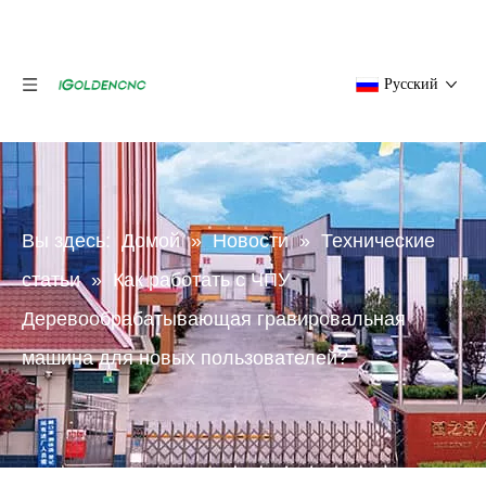
Pусский
Вы здесь:
Домой
»
Новости
»
Технические
статьи
»
Как работать с ЧПУ
Деревообрабатывающая гравировальная
машина для новых пользователей?