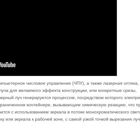
омпьютерное числовое управление (ЧПУ), а также лазерная оптика,
луча для желаемого эффекта конструкции, или конкретные срезы,
зерный луч генерируется процессом, посредством которого электр
раниченном контейнере, вызывающем химическую реакцию, что пр
тся с использованием зеркала в потоке монохроматического света
у или зеркала к рабочей зоне, с самой узкой точкой вырезания лу