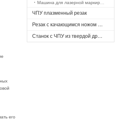
Машина для лазерной маркировки
ЧПУ плазменный резак
Резак с качающимся ножом с ЧПУ
Станок с ЧПУ из твердой древесины
ие
нных
товой
ать его