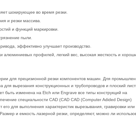
аняет шокирующее во время резки.
ия и резки массива.
рстий и функций маркировки.
грязнение пыли.
привода, эффективно улучшает производство.
ки алюминиевых профилей, легкий вес, высокая жесткость и хорош
нерии для прецизионной резки компонентов машин. Для промышле
а для вырезания конструкционных и трубопроводов и плоский лис
ет быть изменена на Etch или Engrave все типы конструкций на
спечение специальности CAD (CAD CAD (Computer Adided Design)
 его для выполнения характеристик вырезывания, гравировки или
Размер и емкость лазерной резки, определяют, можно ли использов