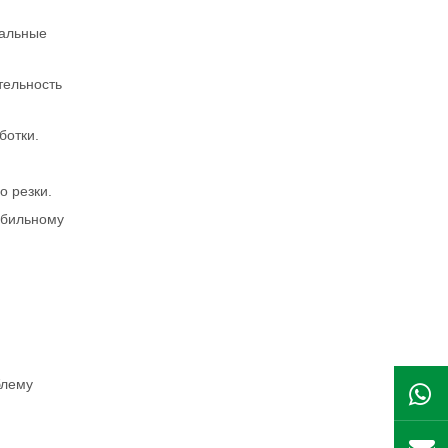
мальные
тельность
ботки.
о резки.
абильному
блему