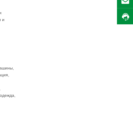
и
м и
машины,
ация,
,
 одежда,