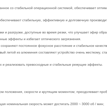
занное со стабильной операционной системой, обеспечивает опти
 обеспечивают стабильную, эффективную и долговечную производи
ки и разгрузки, доступные во время резки, что улучшает эфир обра
нные эффекты и избегает оптического загрязнения.
 сохраняют постоянное фокусное расстояние и стабильное качеств
ый литой из алюминия составляют устройство очень жесткому, ст
ах и реализовать превосходные и стабильные режущие эффекты.
уром положения, скорости и крутящим моментом; преодолевает про
щая номинальная скорость может достигать 2000 ~ 3000 об / мин;