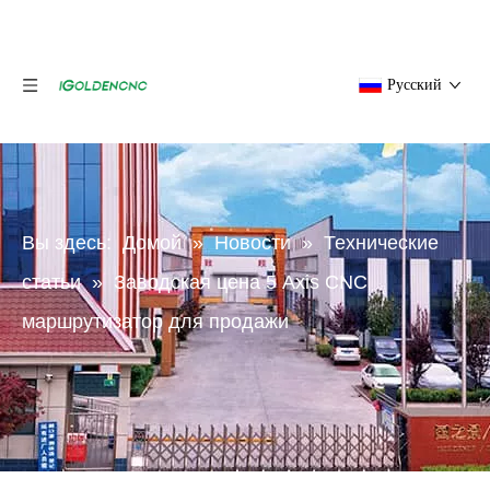
Pусский
Вы здесь:
Домой
»
Новости
»
Технические
статьи
»
Заводская цена 5 Axis CNC
маршрутизатор для продажи