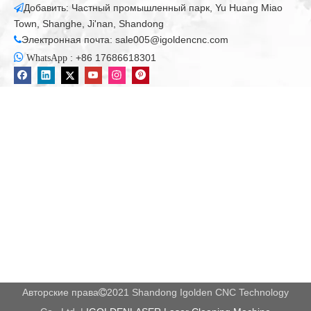
Добавить: Частный промышленный парк, Yu Huang Miao

складе)
Town, Shanghe, Ji'nan, Shandong
 Индивидуальные машины, доставленные в течение
Электронная почта:
sale005@igoldencnc.com

30 дней

:
+86 17686618301
WhatsApp
После продажи
 2-летняя гарантия
 Быстрая обратная связь и послепродажная служба
за 12 часов
 Быстрая запасная часть и техническая помощь
 Бесплатные услуги обучения
 Специальный дизайн, индивидуальный, OEM -заказ
Компания Информация
Авторские права
2021 Shandong Igolden CNC Technology

Мы являемся компанией, интегрирующей