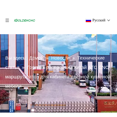
Pусский
Вы здесь:
Домой
»
Новости
»
Технические
статьи
»
Горячая распродажа Китай ATC CNC
маршрутизатор для кабинета дверной кухонной
мебели