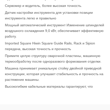
Сервомер и водитель, более высокая точность.
Датчик настройки инструмента для установки позиции
инструмента легко и правильно
Мощный автоматический инструмент Изменение шпинделей
воздушного охлаждения 9,0 кВт, обеспечивает эффективную
работу.
Imported Square Hiwin Square Guide Rails, Rack и Sipion
передача, высокая точность и прочность
Примите целую структуру сварочной пластины, машинную
термообработку после одноразового формования отделки.
Машина принимает уникальную стойку двойной приводной
конструкции, которая улучшает стабильность и прочность на
растяжение машины.
Высокогибкие кабельные материалы гарантируют, что
машина не легко нарушена в долгосрочной повторной
работе.
Вакуумный стол с таблицей T-слота (зажимы) и вакуумный