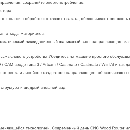
правления, сохраняйте энергопотребление.
ютера.
технологию обработки отказов от заката, обеспечивают жесткость 
шая отходы материалов.
втоматический ликвидационный шариковый винт, направляющая вк
ессмысливого устройства Убедитесь на машине простого обслужива
CAM вроде типа 3 / Artcam / Castmate / Castmate / WETAI и так д
шестеренка и линейное квадратное направляющее, обеспечивают в
 структура и щедрый внешний вид.
изменяющейся технологией. Современный день CNC Wood Router и