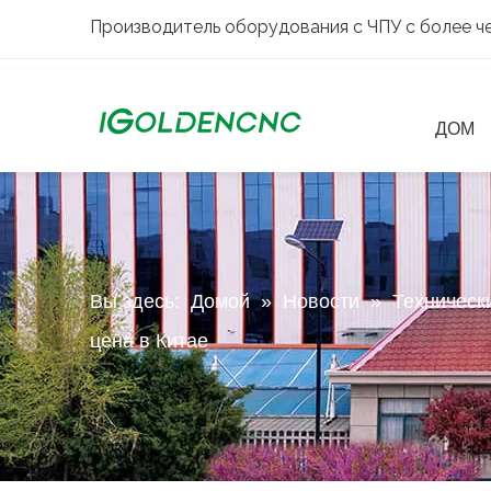
Производитель оборудования с ЧПУ с более че
ДОМ
Вы здесь:
Домой
»
Новости
»
Техническ
цена в Китае