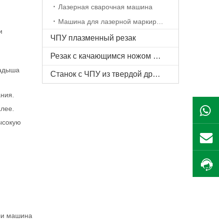
Лазерная сварочная машина
Машина для лазерной маркировки
и
ЧПУ плазменный резак
Резак с качающимся ножом с ЧПУ
ладыша
Станок с ЧПУ из твердой древесины
ния.
алее.
ысокую
ли машина