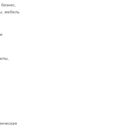
 бизнес,
ы, мебель
ли
илы,
мическая