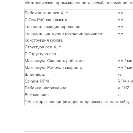
Металлическая промышленность: резьба алюминия, ме
Рабочая зона оси X, Y
мм
Z Ось Рабочая высота
мм
Точность позиционирования
мм
Точность повторной позиционирования
мм
Конструкция кузова
Структура оси X, Y
Z Структура оси
Максимум. Скорость работает
мм / ми
Максимум. Рабочая скорость
мм / ми
Шпиндель
кв
Spindle RPM
RPM / 
Рабочее напряжение
V / HZ.
Вес машины
кг
* Некоторые спецификации поддерживают настройку, п