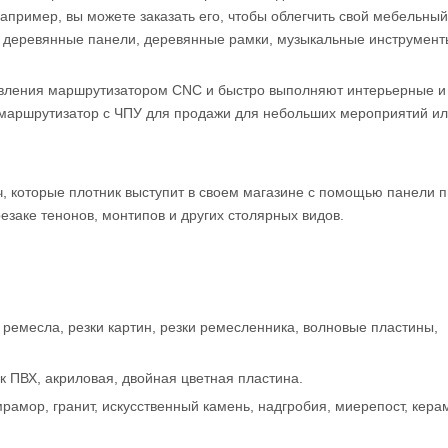
пример, вы можете заказать его, чтобы облегчить свой мебельный
ри, деревянные панели, деревянные рамки, музыкальные инструмент
вления маршрутизатором CNC и быстро выполняют интерьерные и
 маршрутизатор с ЧПУ для продажи для небольших мероприятий и
, которые плотник выступит в своем магазине с помощью панели п
езаке тенонов, монтипов и других столярных видов.
месла, резки картин, резки ремесленника, волновые пластины,
к ПВХ, акриловая, двойная цветная пластина.
рамор, гранит, искусственный камень, надгробия, миерепост, кера