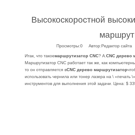
Высокоскоростной высок
маршрут
Просмотры:
0
Автор:Pедактор сайта 
Итак, что такое
маршрутизатор CNC
? А.
CNC дерево 
Маршрутизатор CNC работает так же, как компьютерны
то он отправляется в
CNC дерево маршрутизатор
что
использовать чернила или тонер лазера на \ «печать 
инструментов для выполнения этой задачи. Цена: $ 3