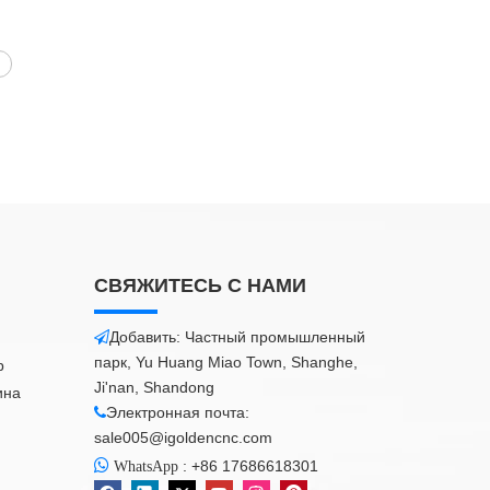
СВЯЖИТЕСЬ С НАМИ
Добавить: Частный промышленный

парк, Yu Huang Miao Town, Shanghe,
р
Ji'nan, Shandong
ина
Электронная почта:

sale005@igoldencnc.com

:
+86 17686618301
WhatsApp