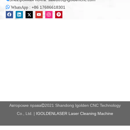
вспомогательного газа, задний шлак может быть эффективно

:
+86 17686618301
WhatsApp
предотвращен. Таким образом, тип газа отличается, эффект
резания и скорость различны, скорость резания кислорода
является самым быстрым, эффект резания азота является
лучшим, а стоимость резки воздуха является самым низким.
3. Фокус позиции
Положение фокусировки влияет на ширину щели, наклона,
шероховатость нарезанной поверхности, состояния
прилипания шлака и скорость резания. Только когда лазер
получает максимальную плотность энергии на поверхности
обработанного материала, диапазон плавления уже более
узкий и может быть обработан с высокой точностью.
Действует ли фокус вверх или вниз, верхняя щель
Авторские права
2021 Shandong Igolden CNC Technology

обработанного материала расширена. Чем меньше диаметр
Co., Ltd. |
IGOLDENLASER Laser Cleaning Machine
луча при положении фокусировки и меньшая фокусная
глубина линзы короткого фокусного расстояния, тем больше
протяженность верхнего KERF как функция позиции фокуса.