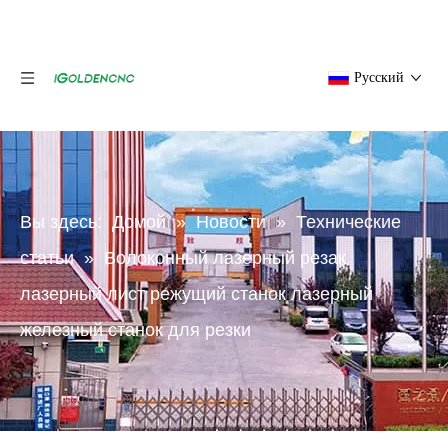
Pусский
Вы здесь:
Домой
»
Новости
»
Технические
статьи
»
Волоконный лазерный резак
лазерный лист режущий станок лазерный
железный станок для резки