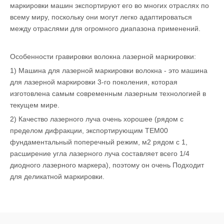
маркировки машин экспортируют его во многих отраслях по
всему миру, поскольку они могут легко адаптироваться
между отраслями для огромного диапазона применений.
Особенности гравировки волокна лазерной маркировки:
1) Машина для лазерной маркировки волокна - это машина
для лазерной маркировки 3-го поколения, которая
изготовлена ​​самым современным лазерным технологией в
текущем мире.
2) Качество лазерного луча очень хорошее (рядом с
пределом дифракции, экспортирующим TEM00
фундаментальный поперечный режим, м2 рядом с 1,
расширение угла лазерного луча составляет всего 1/4
диодного лазерного маркера), поэтому он очень Подходит
для деликатной маркировки.
3) При высокой повторении импульса, выходной мощности
неуклонно, энергетический всплеск одного импульса ниже
1%, он может достигать высокоскоростной маркировки, а