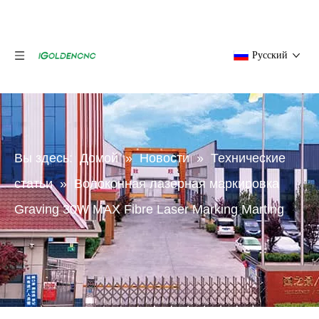
Pусский
Вы здесь:
Домой
»
Новости
»
Технические
статьи
»
Волоконная лазерная маркировка
Graving 30W MAX Fibre Laser Marking Marting