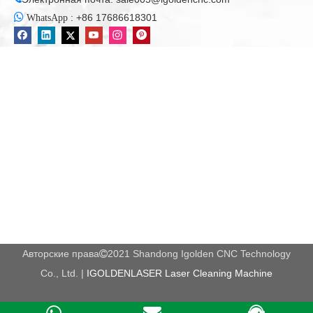

:
+86 17686618301
WhatsApp
Применение волоконной лазерной маркировки гравировки:
Лазерное маркировка волокна в основном используются в
основном в некоторых случаях, требующих более тонкой и
более высокой точности. Используется в электронных
компонентах, интегрированных цепях (IC), электроприборы,
мобильные коммуникации, аппаратные изделия, аксессуары
для инструментов, прецизионное оборудование, очки и часы,
ювелирные изделия, автозапчасти, пластиковые кнопки,
строительные материалы, трубы из ПВХ.
Авторские права
2021 Shandong Igolden CNC Technology

Co., Ltd. |
IGOLDENLASER Laser Cleaning Machine