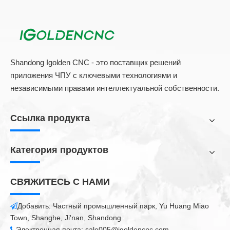
также контролировать глубину и форму корпуса.
4) Скорость обработки составляет в 2-3 раза, чем
традиционная маркировка машины.
5) Воздушно-охлаждение, размер машины очень маленький.
6) Долготая жизнь, ультра-низкое энергопотребление,
Shandong Igolden CNC - это поставщик решений
эффективность преобразования составляет более 30%,
приложения ЧПУ с ключевыми технологиями и
модульная мощность машины не более 0,5 кВт!
независимыми правами интеллектуальной собственности.
Ссылка продукта
Категория продуктов
СВЯЖИТЕСЬ С НАМИ
Добавить: Частный промышленный парк, Yu Huang Miao

Town, Shanghe, Ji'nan, Shandong
Электронная почта:
sale005@igoldencnc.com
